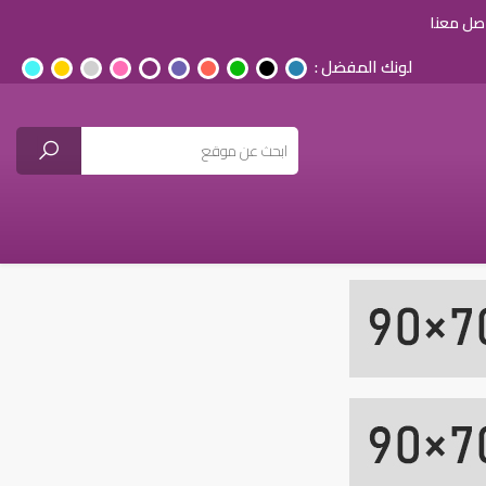
صل معنا
لونك المفضل :