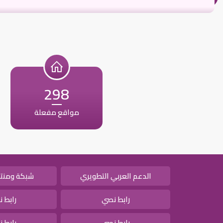
298
مواقع مفعلة
الدعم العربي التطويري
شبكة ومنتد
رابط نصي
رابط 
رابط نصي
رابط 