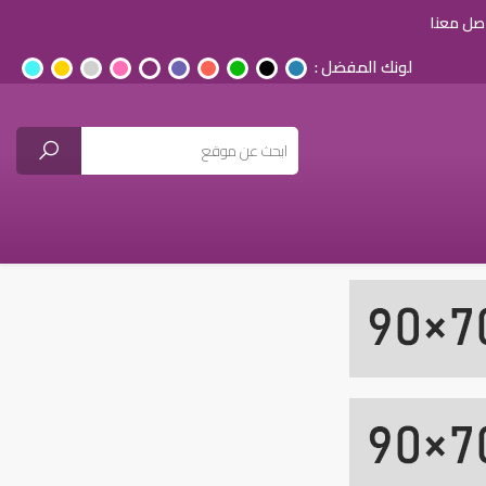
صل معنا
لونك المفضل :