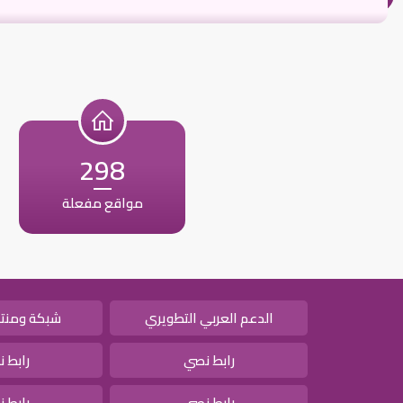
298
مواقع مفعلة
الدعم العربي التطويري
شبكة ومنتد
رابط نصي
رابط 
رابط نصي
رابط 