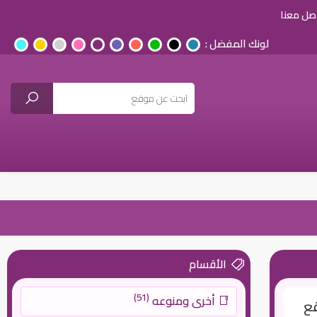
صل معنا
لونك المفضل :
الأقسام
(51)
أخرى ومنوعه
قع