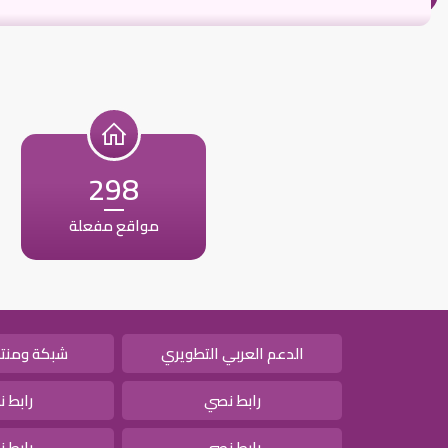
298
مواقع مفعلة
الدعم العربي التطويري
شبكة ومنتد
رابط نصي
رابط 
رابط نصي
رابط 