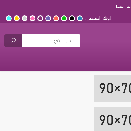
صل معنا
لونك المفضل :