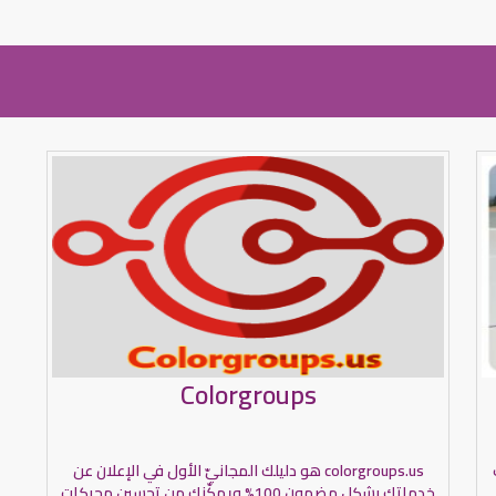
Colorgroups
colorgroups.us هو دليلك المجانيّ الأول في الإعلان عن
خدماتك بشكل مضمون 100% ويمكّنك من تحسين محركات