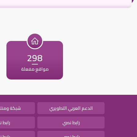
298
مواقع مفعلة
الدعم العربي التطويري
شبكة ومنتد
رابط نصي
رابط 
رابط نصي
رابط 