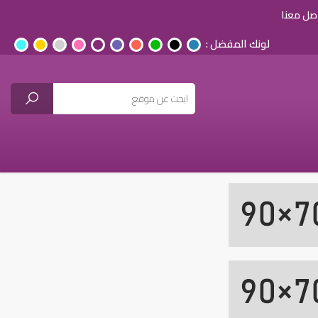
صل معنا
لونك المفضل :