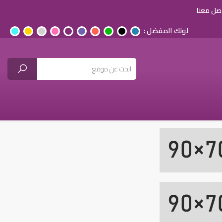
صل معنا
لونك المفضل :