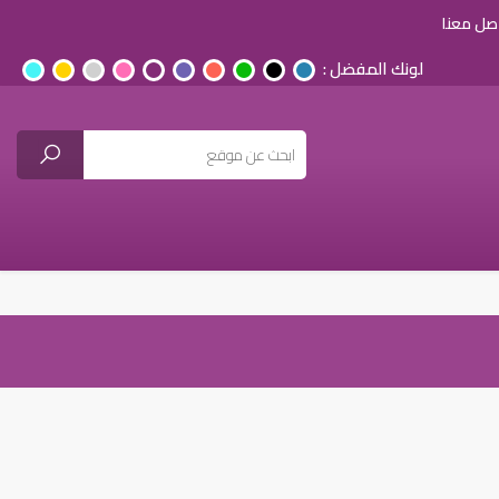
صل معنا
لونك المفضل :