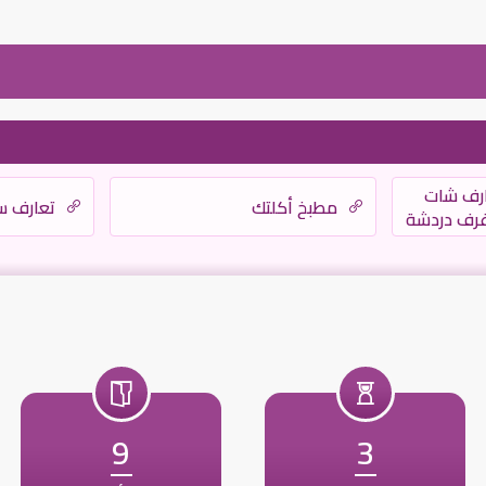
ارف شات
مطبخ أكلتك
تعارف س
غرف دردشة
9
3