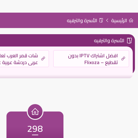
الرئيسية
الأسرة والترفيه
الأسرة والترفيه
شات قمر العرب تع
افضل اشتراك IPTV بدون
عربي دردشة عربية 
تقطيع – Flixoza
كتابية
298