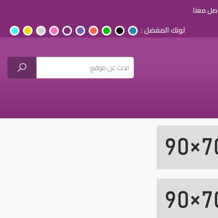
صل معنا
لونك المفضل :