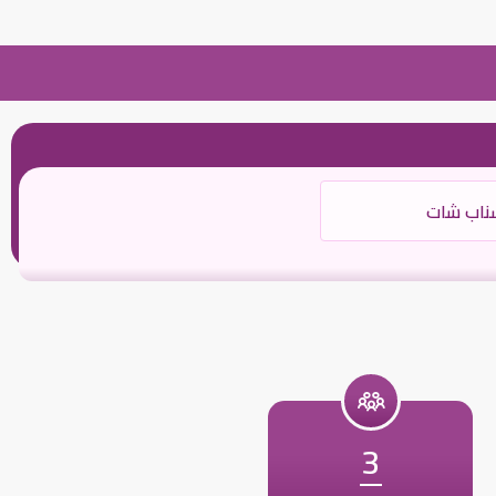
ناب شات
3