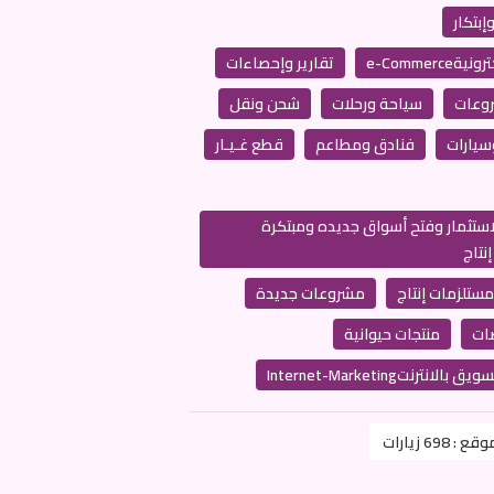
إبتكار
e-Commerce
تقارير وإحصاءات
وعات
سياحة ورحلات
شحن ونقل
سيارات
فنادق ومطاعم
قطع غـيـار
الاستثمار وفتح أسواق جديده ومبتكرة
مستلزمات إنتاج
مشروعات جديدة
ات
منتجات حيوانية
ق بالانترنتInternet-Marketing
موقع :
698 زيارات