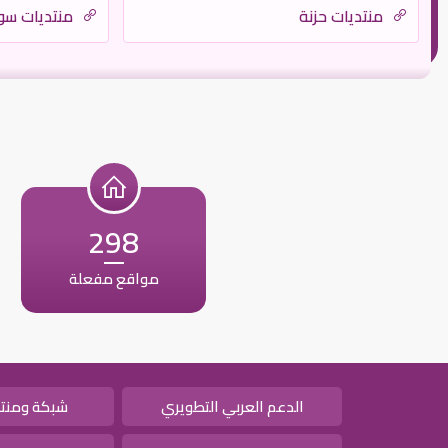
منتديات حزنة
منتديات س
298
مواقع مفعلة
الدعم العربي التطويري
شبكة ومنتد