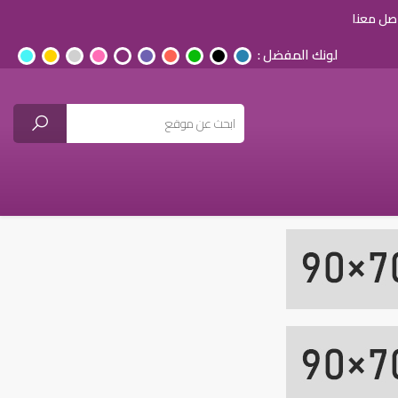
صل معنا
لونك المفضل :