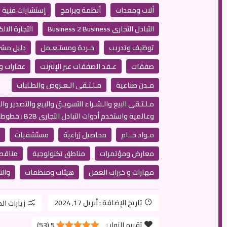
ألات ومعدات
أنظمة وبرامج
إستشارات فنية و
التبادل التجارى Business 2 Business
التجارة الالكترونية
توظيف وتدريب
خـردة ومستـعـمل
دليل مشر
صفقات
عـقد الصفقات عبر الإنترنت
عقارات و
مـدن صناعية
مـلـتـقى الـعـروض والطـلبات
مـلـتـقى البيع والـشـراء التسويـق والبيع والتصدير و
وعالمية واستخدم أدوات التبادل التجارى B2B : خطوط إنتاج
مـواد خــام
محاصيل زراعية
مستشفيات
معارض ومؤتمرات
مناطق تكنولوجية
مناقص
مهارات و خبرات العمل
هيئات ومنظمات
والتسوي
تاريخ الإضافة :
أبريل 17, 2024
زيارات ال
تقييم الزوار :
5
(
53
)