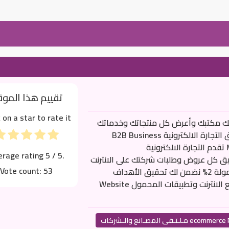
تقييم هذا المو
k on a star to rate it!
ركتك مصنعك مكتبك وأعرض كل منتجاتك وخدماتك
وخبراتك فى : موسوعة الأعمال . عين عربية . سوق التجارة الالكترونية B2B Business
Media . AinArabia . eCommerce . B2B Market تقدم التجارة الالكترونية
erage rating
5
/ 5.
www.AinArabia.com , 00201 تسويق كل عروض وطلبات شركتك على الانترنت
Vote count:
53
. كل اللى عايز تبيعه وكل اللى محتاج تشتريه بالعمولة 2% نضمن لك تحقيق الأهداف
والنتائج اللى تحددها شركتك ونقدم تصميم مواقع الانترنت وتطبيقات المحمول Website
 المصـانع والـشركات