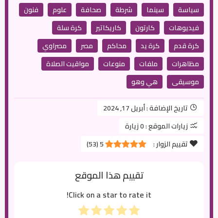
سياسة
سينما
شرطة
صحافة
علوم
فنون
فيديوهات
كارتون
كاريكاتير
كرة سلة
كرة قدم
كرة يد
محاكم
مصر
مصراوي
مظاهرات
ملفات
منوعات
مواقيت الصلاة
موسيقى
هي وهو
تاريخ الإضافة :
أبريل 17, 2024
زيارات الموقع :
0 زيارة
تقييم الزوار :
5
(
53
)
تقييم هذا الموقع
Click on a star to rate it!