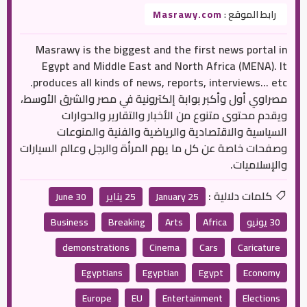
رابط الموقع :
Masrawy.com
Masrawy is the biggest and the first news portal in
Egypt and Middle East and North Africa (MENA). It
produces all kinds of news, reports, interviews… etc.
مصراوي أول وأكبر بوابة إلكترونية في مصر والشرق الأوسط،
ويقدم محتوى متنوع من الأخبار والتقارير والحوارات
السياسية والاقتصادية والرياضية والفنية والمنوعات
وصفحات خاصة عن كل ما يهم المرأة والرجل وعالم السيارات
والإسلاميات.
كلمات دلالية :
25 January
25 يناير
30 June
30 يونيو
Africa
Arts
Breaking
Business
demonstrations
Cinema
Cars
Caricature
Egyptians
Egyptian
Egypt
Economy
Europe
EU
Entertainment
Elections