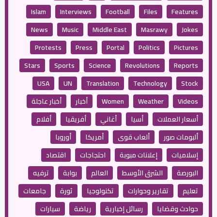
Islam
Interviews
Football
Files
Features
News
Music
Middle East
Masrawy
Jokes
Protests
Press
Portal
Politics
Pictures
Stars
Sports
Science
Revolutions
Reports
USA
UN
Translation
Technology
Stock
Videos
Weather
Women
أخبار
أخبار عاجلة
أسعار العملات
أسيا
أغاني
أفريقيا
أفلام
ألبومات صور
ألعاب قوى
أمريكا
أوروبا
إسلاميات
إعلانات مبوبة
احتجاجات
اقتصاد
البورصة
الشرق الأوسط
العالم
بوابة
ترفيه
تعليم
تقارير وحوارات
تكنولوجيا
ثورة
جامعات
حوادث وقضايا
رسائل إخبارية
رياضة
سيارات